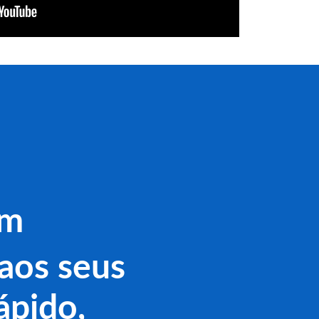
am
aos seus
ápido,