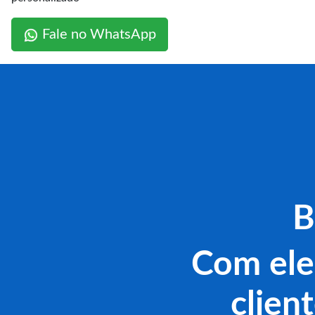
Fale no WhatsApp
B
Com ele
clien