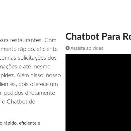
Chatbot Para R
ara restaurantes. Com
Assista ao vídeo
imento rápido, eficiente
com as solicitações dos
ormações e até mesmo
apidez. Além disso, nosso
ientes, pois oferece um
am pedidos diretamente
r o Chatbot de
 rápido, eficiente e