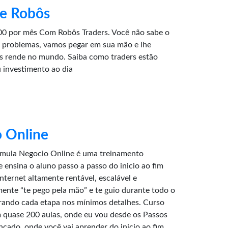
 e Robôs
0 por mês Com Robôs Traders. Você não sabe o
 problemas, vamos pegar em sua mão e lhe
is rende no mundo. Saiba como traders estão
 investimento ao dia
 Online
rmula Negocio Online é uma treinamento
 ensina o aluno passo a passo do inicio ao fim
ternet altamente rentável, escalável e
lmente “te pego pela mão” e te guio durante todo o
rando cada etapa nos mínimos detalhes. Curso
quase 200 aulas, onde eu vou desde os Passos
ançado, onde você vai aprender do inicio ao fim