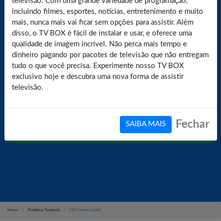
televisão. Com uma grande variedade de programação,
Leve 1 Câmera Espiã 360 por
incluindo filmes, esportes, notícias, entretenimento e muito
mais, nunca mais vai ficar sem opções para assistir. Além
apenas R$ 237,00. Sua casa
disso, o TV BOX é fácil de instalar e usar, e oferece uma
MAIS SEGURA! Saiba Como
qualidade de imagem incrível. Não perca mais tempo e
dinheiro pagando por pacotes de televisão que não entregam
Instalar nesse vídeo!
tudo o que você precisa. Experimente nosso TV BOX
exclusivo hoje e descubra uma nova forma de assistir
televisão.
Fechar
SAIBA MAIS
Enviar
Home
Produtos Tangíveis
360 Câmera Espiã