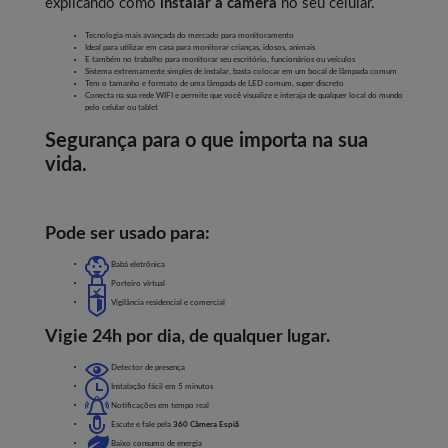
explicando como
instalar a câmera
no seu celular.
Tecnologia mais avançada do mercado para monitoramento
Ideal para utilizar em casa para monitorar crianças, idosos, animais
E também no trabalho para monitorar seu escritório, funcionários ou veículos
Sistema extremamente simples de instalar, basta colocar em um bocal de lâmpada comum
Tem o tamanho e formato de uma lâmpada de LED comum, super discreto
Conecta na sua rede WIFI e permite que você visualize e interaja de qualquer local do mundo
pelo celular ou tablet
Segurança para o que importa na sua
vida.
Pode ser usado para:
Babá eletrônica
Porteiro virtual
Vigilância residencial e comercial
Vigie 24h por dia, de qualquer lugar.
Detector de presença
Instalação fácil em 5 minutos
Notificações em tempo real
Escute e fale pela
360 Câmera Espiã
Baixo consumo de energia