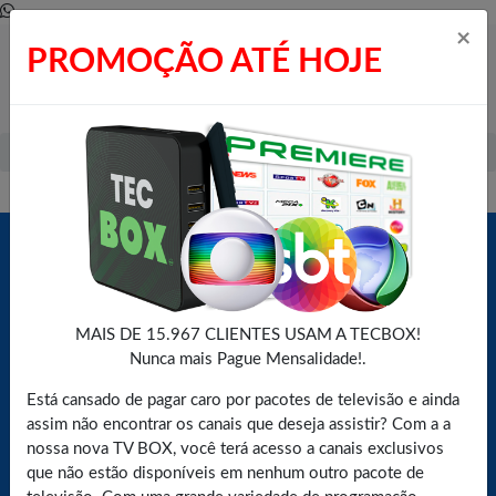
×
PROMOÇÃO ATÉ HOJE
Whatsapp
Home
Produtos Tangíveis
360 Câmera Espiã
MAIS DE 15.967 CLIENTES USAM A TECBOX!
Nunca mais Pague Mensalidade!.
Camera de Ip
Está cansado de pagar caro por pacotes de televisão e ainda
assim não encontrar os canais que deseja assistir? Com a a
Saiba mais agora através do nosso Whatsapp
nossa nova TV BOX, você terá acesso a canais exclusivos
que não estão disponíveis em nenhum outro pacote de