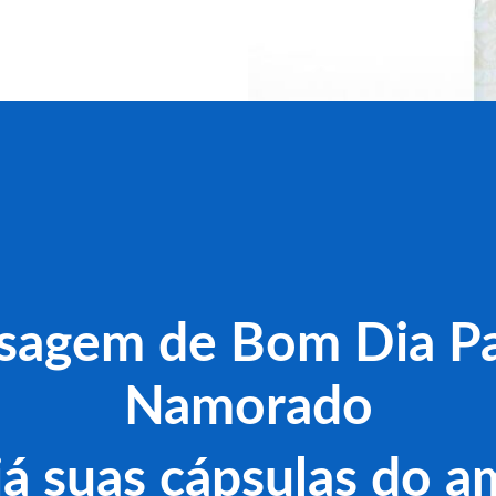
agem de Bom Dia P
Namorado
já suas cápsulas do am