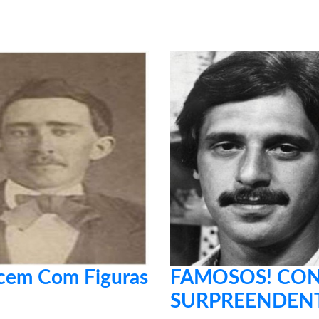
ecem Com Figuras
FAMOSOS! CONF
SURPREENDENT