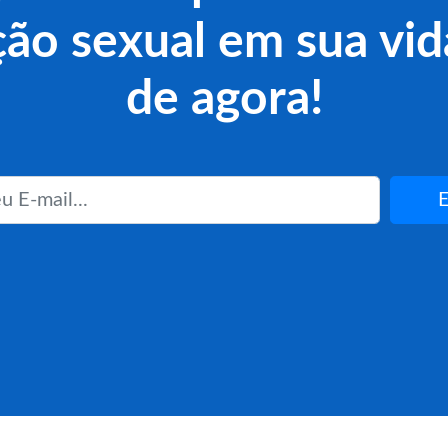
ção sexual em sua vida
de agora!
E