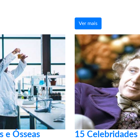
Ver mais
es e Ósseas
15 Celebridades