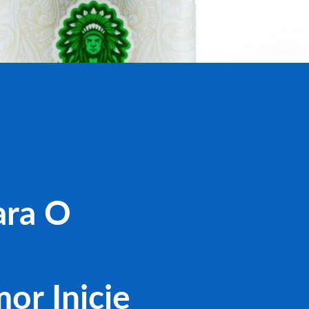
ara O
or Inicie