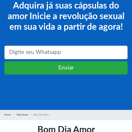
Adquira já suas cápsulas do
amor Inicie a revolução sexual
em sua vida a partir de agora!
Enviar
Home
Vida Sexual
Bom Dia Amor
Bom Dia Amor