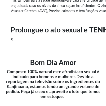
mas também para a saúde reprodutiva e para a fertilidade d
prejudicada caso os níveis de zinco sejam insuficientes. O zi
Vascular Cerebral (AVC), Previne câimbras e tem funções vaso
Prolongue o ato sexual e
TEN
X
Bom Dia Amor
Composto 100% natural este afrodisíaco sexual é
indicado para homens e mulheres Devido a
reportagem na televisão sobre os ingredientes do
Kanjinuano, estamos tendo um grande volume de
pedido. Peça já o seu e aproveite o lote que temos
em estoque.