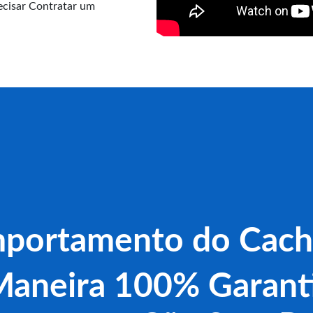
cisar Contratar um
portamento do Cach
aneira 100% Garant