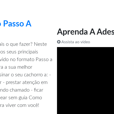
 Passo A
Aprenda A Ades
Assista ao vídeo
is o que fazer? Neste
os seus principais
vido no formato Passo a
ra a sua melhor
nar o seu cachorro a: -
r - prestar atenção em
quando chamado - ficar
ssear sem guia Como
ra viver com você!