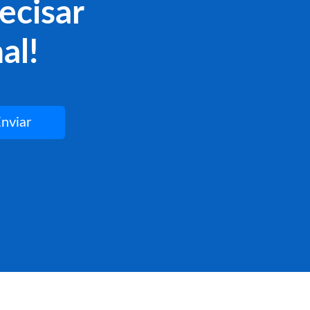
ecisar
al!
nviar