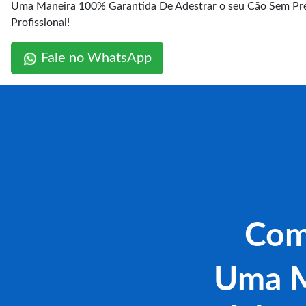
Uma Maneira 100% Garantida De Adestrar o seu Cão Sem Pre
Profissional!
Fale no WhatsApp
Com
Uma M