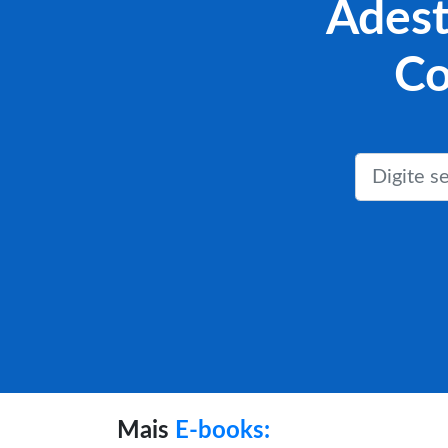
Adest
Co
Mais
E-books: