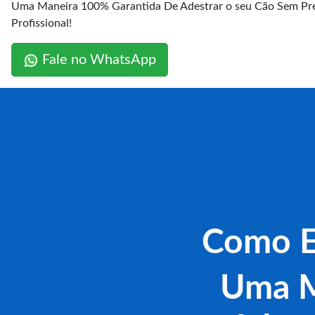
Uma Maneira 100% Garantida De Adestrar o seu Cão Sem Pre
Profissional!
Fale no WhatsApp
Como E
Uma M