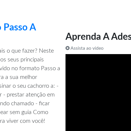
 Passo A
Aprenda A Ades
Assista ao vídeo
is o que fazer? Neste
os seus principais
vido no formato Passo a
ra a sua melhor
nar o seu cachorro a: -
r - prestar atenção em
quando chamado - ficar
ssear sem guia Como
ra viver com você!