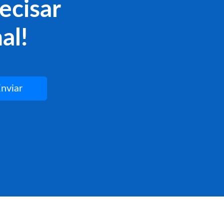
ecisar
al!
nviar