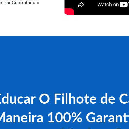
cisar Contratar um
ducar O Filhote de C
aneira 100% Garant