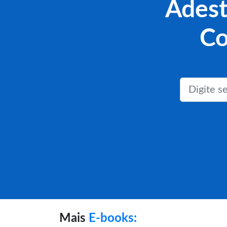
Adest
Co
Mais
E-books: