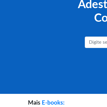
Adest
Co
Mais
E-books: