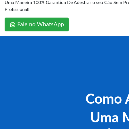
Uma Maneira 100% Garantida De Adestrar o seu Cão Sem Pre
Profissional!
Fale no WhatsApp
Como A
Uma M