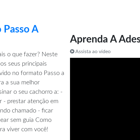
 Passo A
Aprenda A Ades
Assista ao vídeo
is o que fazer? Neste
os seus principais
vido no formato Passo a
ra a sua melhor
nar o seu cachorro a: -
r - prestar atenção em
quando chamado - ficar
ssear sem guia Como
ra viver com você!