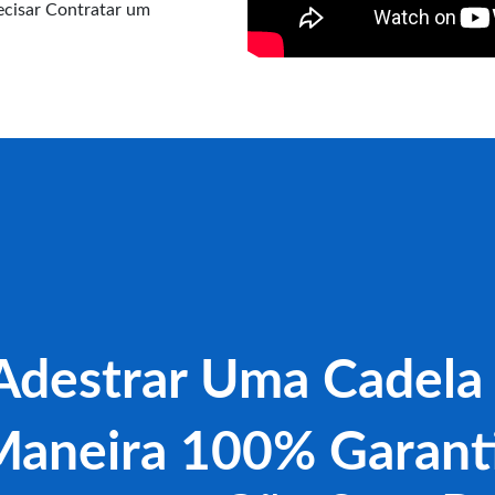
cisar Contratar um
destrar Uma Cadela 
aneira 100% Garant