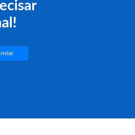
ecisar
al!
nviar