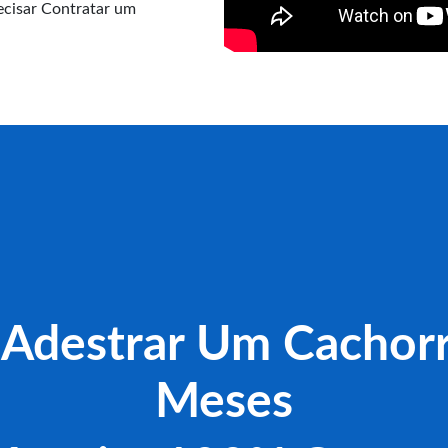
cisar Contratar um
Adestrar Um Cachorr
Meses