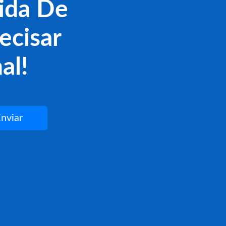
ida De
ecisar
al!
nviar