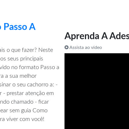
 Passo A
Aprenda A Ades
Assista ao vídeo
is o que fazer? Neste
os seus principais
vido no formato Passo a
ra a sua melhor
nar o seu cachorro a: -
r - prestar atenção em
quando chamado - ficar
ssear sem guia Como
ra viver com você!