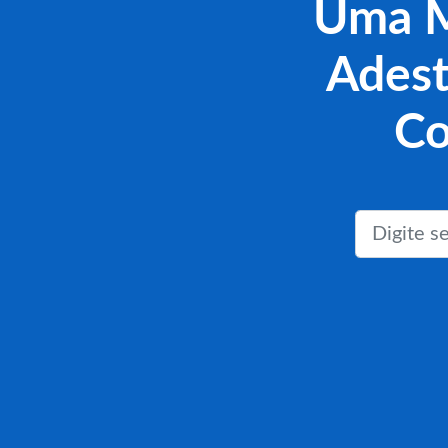
Uma M
Adest
Co