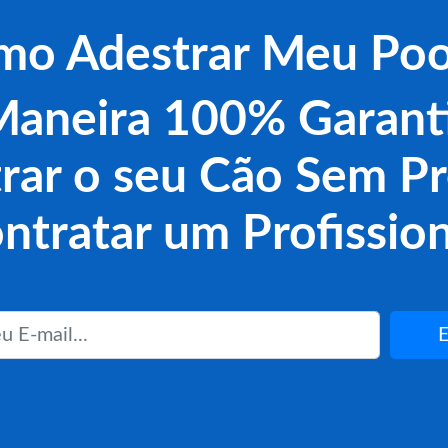
mo Adestrar Meu Poo
aneira 100% Garant
rar o seu Cão Sem Pr
ntratar um Profission
E