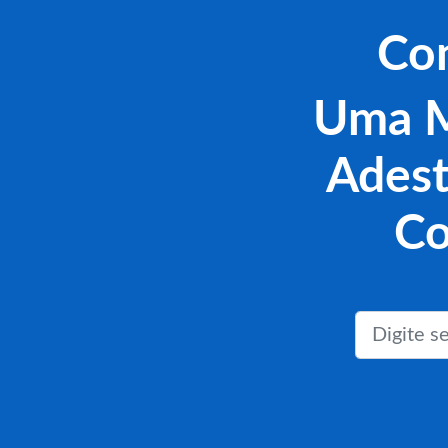
Co
Uma M
Adest
Co