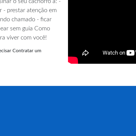
nar o seu cachorro a: -
r - prestar atenção em
quando chamado - ficar
ssear sem guia Como
ra viver com você!
cisar Contratar um