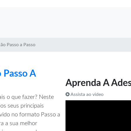
cão Passo a Passo
 Passo A
Aprenda A Ades
Assista ao vídeo
is o que fazer? Neste
os seus principais
vido no formato Passo a
ra a sua melhor