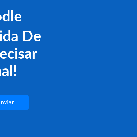
dle
ida De
ecisar
al!
nviar