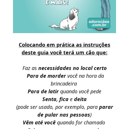
Colocando em prática as instruções
deste guia você terá um cão que:
Faz as
necessidades no local certo
Para de morder
você na hora da
brincadeira
Para de latir
quando você pede
Senta, fica
e
deita
(pode ser usado, por exemplo, para
parar
de pular nas pessoas
)
Vêm até você
quando for chamado