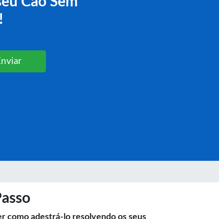
seu Cão Sem
!
Enviar
Passo
er como adestrá-lo resolvendo os seus