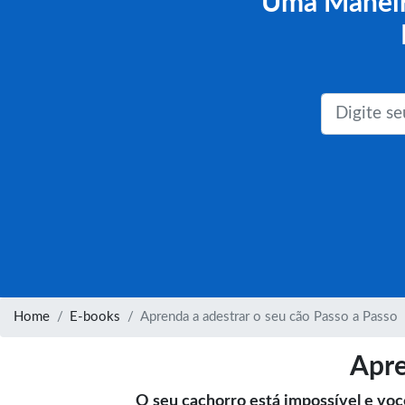
Uma Maneir
Home
E-books
Aprenda a adestrar o seu cão Passo a Passo
Apre
O seu cachorro está impossível e voc