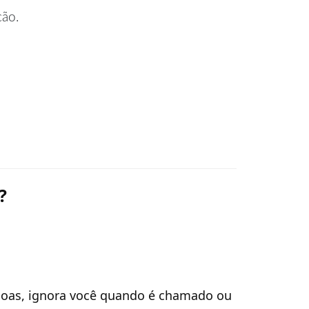
cão.
?
essoas, ignora você quando é chamado ou