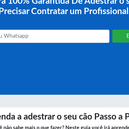
a 100% Garantida De Adestrar o 
Precisar Contratar um Profissional
nda a adestrar o seu cão Passo a 
ê não sabe mais o que fazer? Neste guia você irá aprend